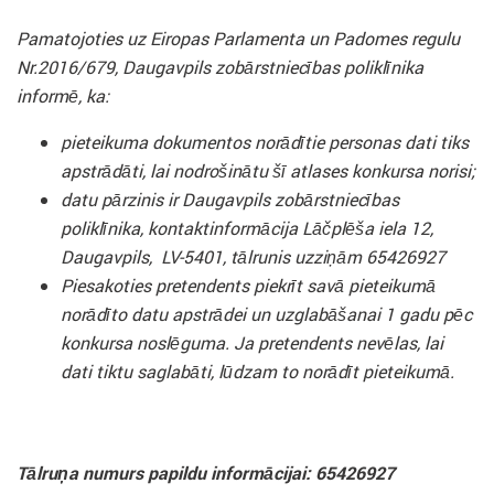
Pamatojoties uz Eiropas Parlamenta un Padomes regulu
Nr.2016/679, Daugavpils zobārstniecības poliklīnika
informē, ka:
pieteikuma dokumentos norādītie personas dati tiks
apstrādāti, lai nodrošinātu šī atlases konkursa norisi;
datu pārzinis ir Daugavpils zobārstniecības
poliklīnika, kontaktinformācija Lāčplēša iela 12,
Daugavpils, LV-5401, tālrunis uzziņām 65426927
Piesakoties pretendents piekrīt savā pieteikumā
norādīto datu apstrādei un uzglabāšanai 1 gadu pēc
konkursa noslēguma. Ja pretendents nevēlas, lai
dati tiktu saglabāti, lūdzam to norādīt pieteikumā.
Tālruņa numurs papildu informācijai: 65426927