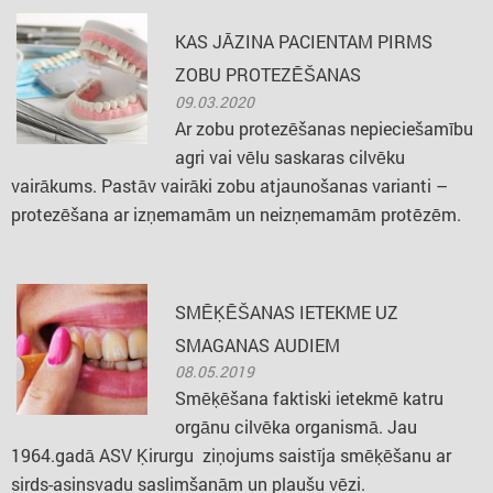
KAS JĀZINA PACIENTAM PIRMS
ZOBU PROTEZĒŠANAS
09.03.2020
Ar zobu protezēšanas nepieciešamību
agri vai vēlu saskaras cilvēku
vairākums. Pastāv vairāki zobu atjaunošanas varianti –
protezēšana ar izņemamām un neizņemamām protēzēm.
SMĒĶĒŠANAS IETEKME UZ
SMAGANAS AUDIEM
08.05.2019
Smēķēšana faktiski ietekmē katru
orgānu cilvēka organismā. Jau
1964.gadā ASV Ķirurgu ziņojums saistīja smēķēšanu ar
sirds-asinsvadu saslimšanām un plaušu vēzi.