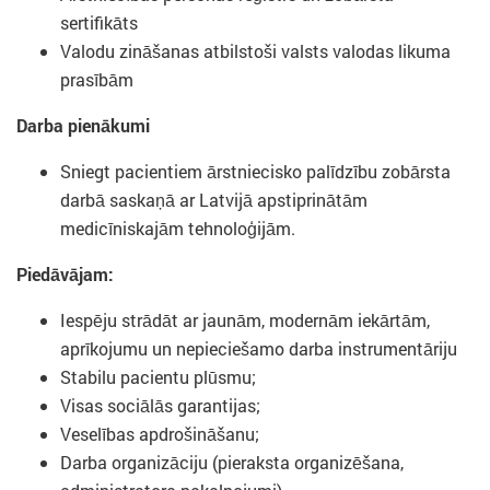
sertifikāts
Valodu zināšanas atbilstoši valsts valodas likuma
prasībām
Darba pienākumi
Sniegt pacientiem ārstniecisko palīdzību zobārsta
darbā saskaņā ar Latvijā apstiprinātām
medicīniskajām tehnoloģijām.
Piedāvājam:
Iespēju strādāt ar jaunām, modernām iekārtām,
aprīkojumu un nepieciešamo darba instrumentāriju
Stabilu pacientu plūsmu;
Visas sociālās garantijas;
Veselības apdrošināšanu;
Darba organizāciju (pieraksta organizēšana,