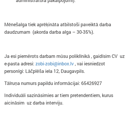
administratora pakalpojumi).
Mēnešalga tiek aprēķināta atbilstoši paveiktā darba
daudzumam (akorda darba alga – 30-35%).
Ja esi piemērots darbam mūsu poliklīnikā , gaidīsim CV uz
e-pasta adresi:
zobi-zobi@inbox.lv
, vai iesniedzot
personīgi: Lāčplēša iela 12, Daugavpils.
Tālruņa numurs papildu informācijai: 65426927
Individuāli sazināsimies ar tiem pretendentiem, kurus
aicināsim
uz darba interviju
.